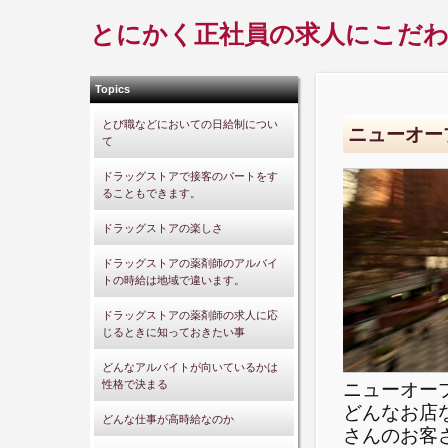
とにかく正社員の求人にこだ
Topics
とび職などにおいての日給制につい
ニューオー
て
ドラッグストアで接客のパートをす
ることもできます。
ドラッグストアの楽しさ
ドラッグストアの薬剤師のアルバイ
トの時給は地域で違います。
ドラッグストアの薬剤師の求人に応
じるときに知っておきたい事
どんなアルバイトが向いているかは
性格で決まる
ニューオー
どんなお店
どんな仕事が高時給なのか
さんのお客